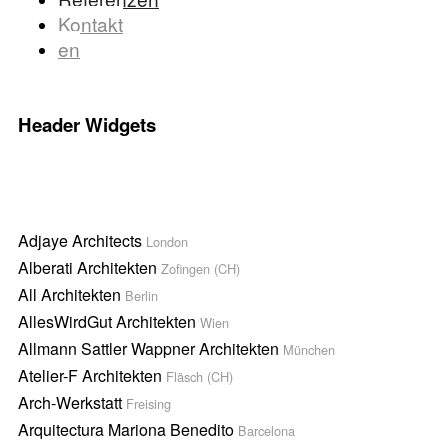
Kontakt
en
Header Widgets
Adjaye Architects
London
Alberati Architekten
Zofingen (CH)
All Architekten
Berlin
AllesWirdGut Architekten
Wien
Allmann Sattler Wappner Architekten
München
Atelier-F Architekten
Fläsch (CH)
Arch-Werkstatt
Freising
Arquitectura Mariona Benedito
Barcelona