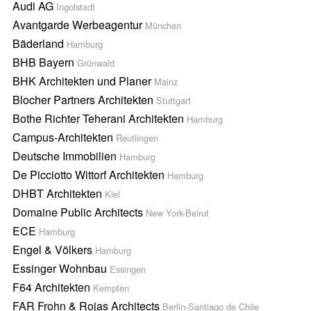
Audi AG
Ingolstadt
Avantgarde Werbeagentur
München
Bäderland
Hamburg
BHB Bayern
Grünwald
BHK Architekten und Planer
Mainz
Blocher Partners Architekten
Stuttgart
Bothe Richter Teherani Architekten
Hamburg
Campus-Architekten
Reutlingen
Deutsche Immobilien
Hamburg
De Picciotto Wittorf Architekten
Hamburg
DHBT Architekten
Kiel
Domaine Public Architects
New York-Beirut
ECE
Hamburg
Engel & Völkers
Hamburg
Essinger Wohnbau
Essingen
F64 Architekten
Kempten
FAR Frohn & Rojas Architects
Berlin-Santiago de Chile