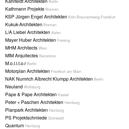
Kahlfeldt Architekten
Berlin
Kathmann Projekte
Bremen
KSP Jürgen Engel Architekten
Köln-Braunschweig-Frankfurt
Kukuk-Architekten
Bremen
L/A Liebel Architekten
Aalen
Mayer Huber Architekten
Freising
MHM Architects
Wien
MIM Arquitectes
Barcelona
M.o.l.i.t.o.r
Berlin
Motorplan Architekten
Frankfurt am Main
NAK Numrich Albrecht Klumpp Architekten
Berlin
Neuland
Wolfsburg
Pape & Pape Architekten
Kassel
Peter + Paschen Architekten
Hamburg
Planpark Architekten
Hamburg
PS Projektschmiede
Grünwald
Quantum
Hamburg