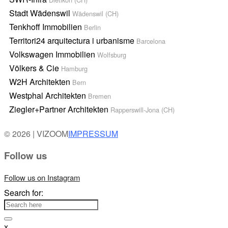
Stadt Wädenswil
Wädenswil (CH)
Tenkhoff Immobilien
Berlin
Territori24 arquitectura i urbanisme
Barcelona
Volkswagen Immobilien
Wolfsburg
Völkers & Cie
Hamburg
W2H Architekten
Bern
Westphal Architekten
Bremen
Ziegler+Partner Architekten
Rapperswill-Jona (CH)
© 2026 | VIZOOM
IMPRESSUM
Follow us
Follow us on Instagram
Search for:
x