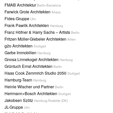
FMAB Architektur
Berlin-Barcelona
Farwick Grote Architekten
Ahaus
Fides-Gruppe
Ulm
Frank Pawlik Architekten
Hamburg
Franz Höfner & Harry Sachs – Artists
Berlin
Fritzen Müller-Giebeler Architekten
Ahlen
g2o Architekten
Stuttgart
Garbe Immobilien
Hamburg
Gnosa Linnekogel Architekten
Hamburg
Grüntuch Ernst Architekten
Berlin
Haas Cook Zemmrich Studio 2050
Stuttgart
Hamburg-Team
Hamburg
Heinle Wischer und Partner
Berlin
Herrmann+Bosch Architekten
Stuttgart
Jakobsen Szötz
Hamburg-Roskilde (DK)
JL-Gruppe
Ulm