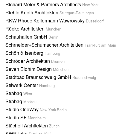
Richard Meier & Partners Architects
New York
Riehle Koeth Architekten
Stuttgart-Reutlingen
RKW Rhode Kellermann Wawrowsky
Düsseldorf
Röpke Architekten
München
Schauhallen GmbH
Berlin
Schrneider+Schumacher Architekten
Frankfurt am Main
Schön & Isenberg
Hamburg
Schröder Architekten
Bremen
Seven Elohim Design
München
Stadtbad Braunschweig GmbH
Braunschweig
Stilwerk Center
Hamburg
Strabag
Wien
Strabag
Moskau
Studio OneWay
New York-Berlin
Studio SF
Mannheim
Stücheli Architekten
Zürich
SWR-Infra
Dietikon (CH)