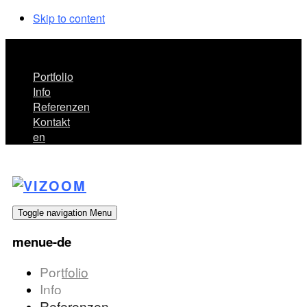
Skip to content
menue-de
Portfolio
Info
Referenzen
Kontakt
en
Toggle navigation
Menu
menue-de
Portfolio
Info
Referenzen